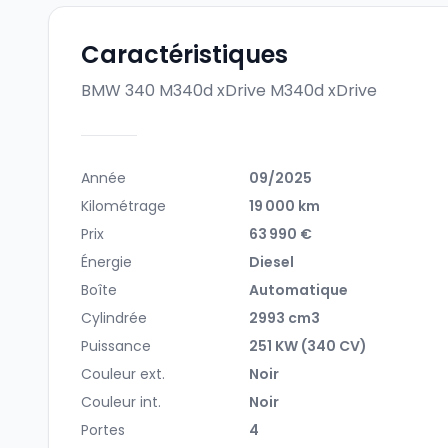
Caractéristiques
BMW 340 M340d xDrive
M340d xDrive
Année
09/2025
Kilométrage
19 000 km
Prix
63 990 €
Énergie
Diesel
Boîte
Automatique
Cylindrée
2993 cm3
Puissance
251 KW (340 CV)
Couleur ext.
Noir
Couleur int.
Noir
Portes
4