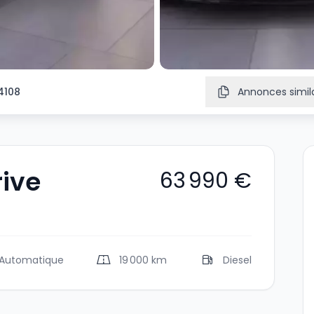
4108
Annonces simila
ive
63 990 €
Automatique
19 000 km
Diesel