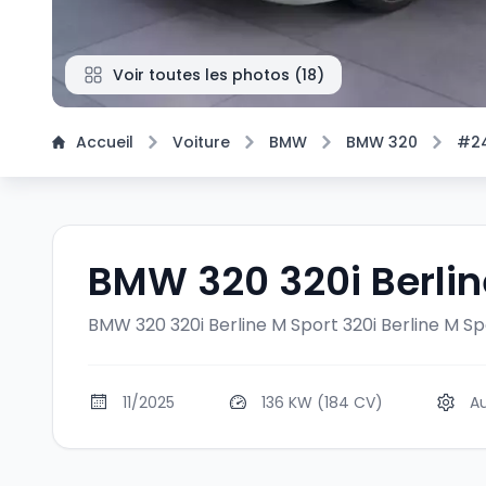
Voir toutes les photos
(
18
)
Accueil
Voiture
BMW
BMW 320
#2
BMW 320 320i Berlin
BMW 320 320i Berline M Sport
320i Berline M Sp
11/2025
136 KW (184 CV)
A