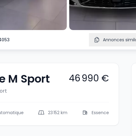
4053
Annonces simila
e M Sport
46 990 €
ort
utomatique
23 152 km
Essence