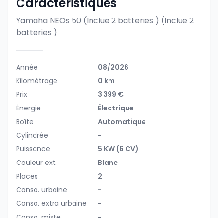
Caractéristiques
Yamaha NEOs 50 (Inclue 2 batteries )
(Inclue 2
batteries )
Année
08/2026
Kilométrage
0 km
Prix
3 399 €
Énergie
Électrique
Boîte
Automatique
Cylindrée
-
Puissance
5 KW (6 CV)
Couleur ext.
Blanc
Places
2
Conso. urbaine
-
Conso. extra urbaine
-
Conso. mixte
-