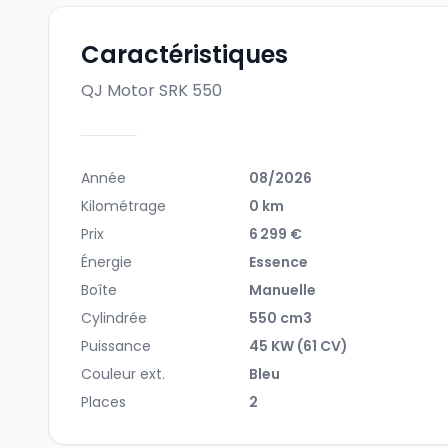
Caractéristiques
QJ Motor SRK 550
Année
08/2026
Kilométrage
0 km
Prix
6 299 €
Énergie
Essence
Boîte
Manuelle
Cylindrée
550 cm3
Puissance
45 KW (61 CV)
Couleur ext.
Bleu
Places
2