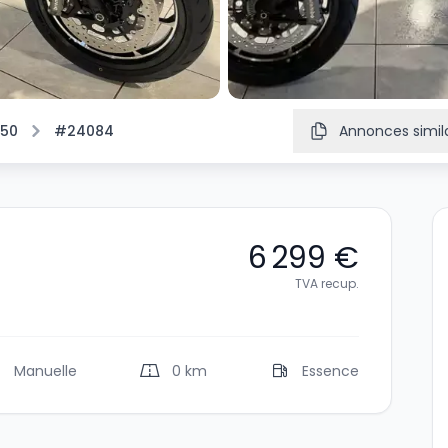
550
#24084
Annonces simila
6 299 €
TVA recup.
Manuelle
0 km
Essence