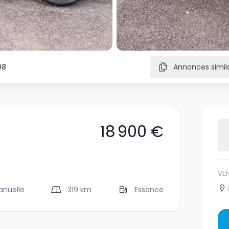
08
Annonces simila
18 900 €
VE
anuelle
319 km
Essence