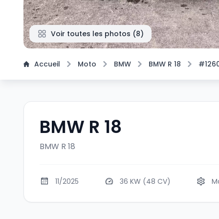
Voir toutes les photos
(
8
)
Accueil
Moto
BMW
BMW R 18
#126
BMW R 18
BMW R 18
11/2025
36 KW (48 CV)
M