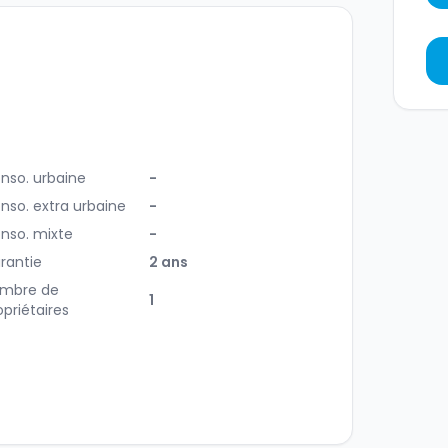
nso. urbaine
-
nso. extra urbaine
-
nso. mixte
-
rantie
2 ans
mbre de
1
opriétaires