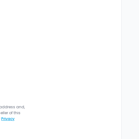
 address and,
ler of this
r
Privacy