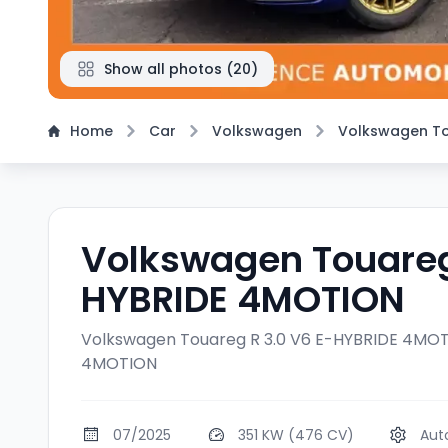
Show all photos
(
20
)
Home
Car
Volkswagen
Volkswagen T
Volkswagen Touareg
HYBRIDE 4MOTION
Volkswagen Touareg R 3.0 V6 E-HYBRIDE 4MO
4MOTION
07/2025
351 KW (476 CV)
Aut