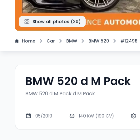
Show all photos
(
20
)
Home
Car
BMW
BMW 520
#12498
BMW 520 d M Pack
BMW 520 d M Pack
d M Pack
05/2019
140 KW (190 CV)