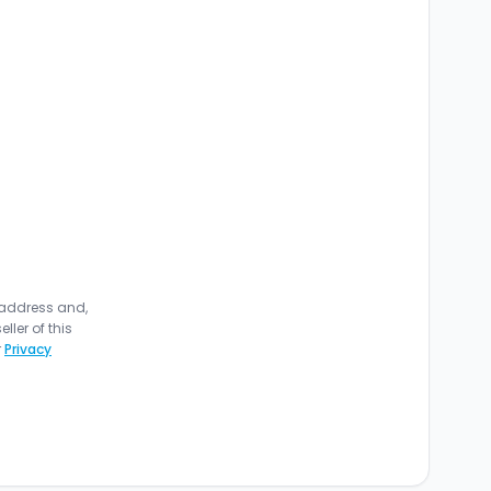
 address and,
ler of this
r
Privacy